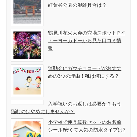
紅葉谷公園の混雑具合は？
鶴見川花火大会の穴場スポット!?イ
トーヨーカドーから見た口コミ情
報
運動会にガウチョコーデがおすす
めの3つの理由！靴は何にする？
入学祝いのお返しは必要か？もう
悩むのはやめにしませんか？
小学校で使う算数セットのお名前
シール!安くて人気の防水タイプは?