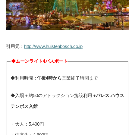
引用元：
http://www.huistenbosch.co.jp
◆ムーンライト4パスポート
◆利用時間：
午後4時から
営業終了時間まで
◆入場＋約50のアトラクション施設利用＋
パレス ハウス
テンボス入館
・大人：5,400円
・中高生：4,600円