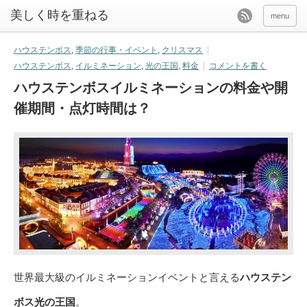
美しく時を重ねる
menu
ハウステンボス
,
季節の行事・イベント
,
クリスマス
ハウステンボス
,
イルミネーション
,
光の王国
,
料金
コメントを書く
ハウステンボスイルミネーションの料金や開
催期間・点灯時間は？
世界最大級のイルミネーションイベントと言える
ハウステン
ボス光の王国
。