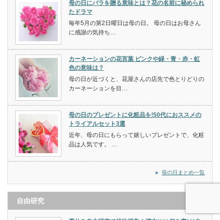
母の日にバラを贈る意味とは？花の名前に秘められ
たドラマ
毎年5月の第2日曜日は母の日。 母の日はお母さん
に感謝の気持ち…
カーネーションの花言葉 ピンクや緑・青・赤・虹
色の意味は？
母の日が近づくと、花屋さんの店先で色とりどりの
カーネーションを目…
母の日のプレゼントに化粧品を!50代におススメの
トライアルセット3選
近年、母の日にもらって嬉しいプレゼントで、化粧
品は人気です。 …
母の日まとめ一覧
自由研究