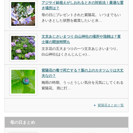
アジサイ鉢植えがしおれるときの対処法！最適な置
き場所は？
母の日にプレゼントされた紫陽花。 いつまでもい
きいきとした状態を鑑賞したいと水…
文京あじさいまつり 白山神社の場所や混雑は？富
士塚の開放時間も
文京花の五大まつりの一つ文京あじさいまつり。
白山神社(はくさんじんじゃ)…
紫陽花の毒で死亡する？葉の上のカタツムリは大丈
夫なの？
梅雨の時期、うっとうしい気分を元気にしてくれる
紫陽花。 雨に打…
紫陽花まとめ一覧
母の日まとめ