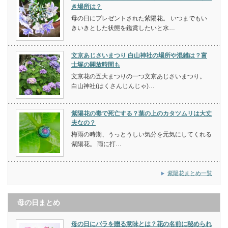
き場所は？
母の日にプレゼントされた紫陽花。 いつまでもい
きいきとした状態を鑑賞したいと水…
文京あじさいまつり 白山神社の場所や混雑は？富
士塚の開放時間も
文京花の五大まつりの一つ文京あじさいまつり。
白山神社(はくさんじんじゃ)…
紫陽花の毒で死亡する？葉の上のカタツムリは大丈
夫なの？
梅雨の時期、うっとうしい気分を元気にしてくれる
紫陽花。 雨に打…
紫陽花まとめ一覧
母の日まとめ
母の日にバラを贈る意味とは？花の名前に秘められ