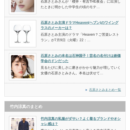
石原さとみさんが「櫻井・有吉THE夜会」に出演し
たときに明かした中学生の頃のモテ…
石原さとみ主演ドラマHeaven(ヘブン)のワイング
ラスのメーカーは？
石原さとみ主演のドラマ「Heaven？ご苦楽レスト
ラン」が7月9日（火曜）22：…
石原さとみの本名は石神国子！芸名の名付けは創価
学会のドンだった
見るたびに美しさに磨きがかかり魅力が増していく
女優の石原さとみさん。本名は伏せて…
石原さとみまとめ一覧
竹内涼真のまとめ
竹内涼真の私服がダサい？よく着るブランドやオシ
ャレ感は？