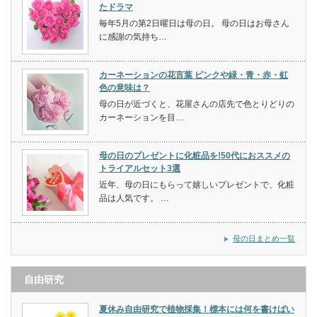
たドラマ
毎年5月の第2日曜日は母の日。 母の日はお母さん
に感謝の気持ち…
カーネーションの花言葉 ピンクや緑・青・赤・虹
色の意味は？
母の日が近づくと、花屋さんの店先で色とりどりの
カーネーションを目…
母の日のプレゼントに化粧品を!50代におススメの
トライアルセット3選
近年、母の日にもらって嬉しいプレゼントで、化粧
品は人気です。 …
母の日まとめ一覧
自由研究
夏休み自由研究で植物採集！標本には何を書けばい