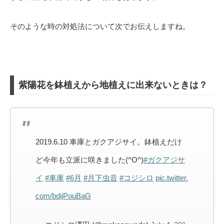
そのような時の対処法について次でお伝えしますね。
紫陽花を鉢植えから地植えに出来ないときは？
2019.6.10 車庫とガクアジサイ。鉢植えだけ
ど今年も立派に咲きました(^O^)
#ガクアジサ
イ
#車庫
#6月
#月下虫音
#コジシロ
pic.twitter.
com/bdijPouBaG