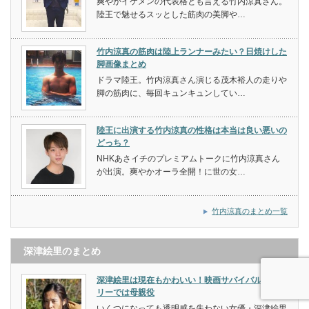
爽やかイケメンの代表格とも言える竹内涼真さん。
陸王で魅せるスッとした筋肉の美脚や…
竹内涼真の筋肉は陸上ランナーみたい？日焼けした
脚画像まとめ
ドラマ陸王。竹内涼真さん演じる茂木裕人の走りや
脚の筋肉に、毎回キュンキュンしてい…
陸王に出演する竹内涼真の性格は本当は良い悪いの
どっち？
NHKあさイチのプレミアムトークに竹内涼真さん
が出演。爽やかオーラ全開！に世の女…
竹内涼真のまとめ一覧
深津絵里のまとめ
深津絵里は現在もかわいい！映画サバイバルファミ
リーでは母親役
いくつになっても透明感を失わない女優・深津絵里