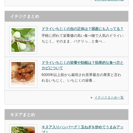
イチジクまとめ
ドライいちじくの虫の正体は？国産にも入ってる？
手軽に摂れて栄養価の高い食べ物で人気のドライい
ちじく。そのまま、パクリっ…と食べ…
ドライいちじくの栄養や効能は？効果的な食べ方と
カビについて
6000年以上前から栽培され世界最古の果実と言わ
れるいちじく。 いちじくの栄養…
イチジクまとめ一覧
キヌアまとめ
キヌア入りハンバーグ！玉ねぎを炒めてうまみアッ
プ！