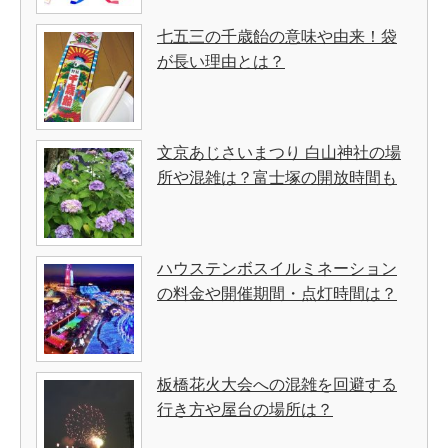
七五三の千歳飴の意味や由来！袋
が長い理由とは？
文京あじさいまつり 白山神社の場
所や混雑は？富士塚の開放時間も
ハウステンボスイルミネーション
の料金や開催期間・点灯時間は？
板橋花火大会への混雑を回避する
行き方や屋台の場所は？