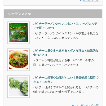
シナモンまとめ
パクチーラーメンのインスタントはウマい?カルデ
ィで買ってみた!
パクチーラーメンのインスタントが以前から気にな
っていた。久しぶりにカルディ(KA…
パクチーの量や食べ過ぎるとダメな理由と効果的な
食べ方とは
エスニック料理が流行する中「2016年 今年の一
皿」に輝いたパクチー。パクチーは…
パクチーの栄養や効能がすごい！美容効果も期待で
きるって本当？
パクチーは好きですか？と聞かれると、パクチーの
個性の強いにおいや味が苦手で…と答…
シナモンまとめ一覧