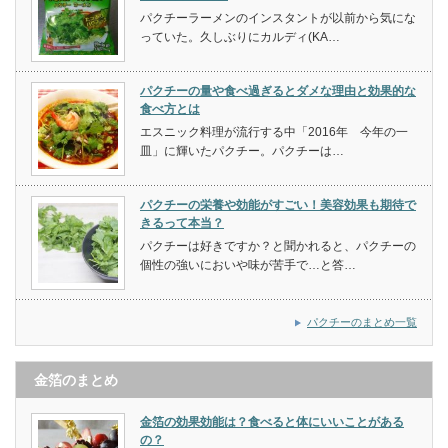
パクチーラーメンのインスタントが以前から気にな
っていた。久しぶりにカルディ(KA…
パクチーの量や食べ過ぎるとダメな理由と効果的な
食べ方とは
エスニック料理が流行する中「2016年 今年の一
皿」に輝いたパクチー。パクチーは…
パクチーの栄養や効能がすごい！美容効果も期待で
きるって本当？
パクチーは好きですか？と聞かれると、パクチーの
個性の強いにおいや味が苦手で…と答…
パクチーのまとめ一覧
金箔のまとめ
金箔の効果効能は？食べると体にいいことがある
の？