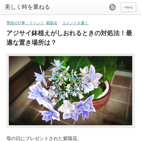
美しく時を重ねる
menu
季節の行事・イベント
,
紫陽花
コメントを書く
アジサイ鉢植えがしおれるときの対処法！最
適な置き場所は？
母の日にプレゼントされた紫陽花。