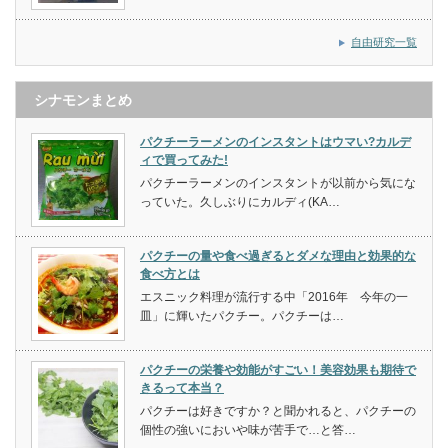
自由研究一覧
シナモンまとめ
パクチーラーメンのインスタントはウマい?カルデ
ィで買ってみた!
パクチーラーメンのインスタントが以前から気にな
っていた。久しぶりにカルディ(KA…
パクチーの量や食べ過ぎるとダメな理由と効果的な
食べ方とは
エスニック料理が流行する中「2016年 今年の一
皿」に輝いたパクチー。パクチーは…
パクチーの栄養や効能がすごい！美容効果も期待で
きるって本当？
パクチーは好きですか？と聞かれると、パクチーの
個性の強いにおいや味が苦手で…と答…