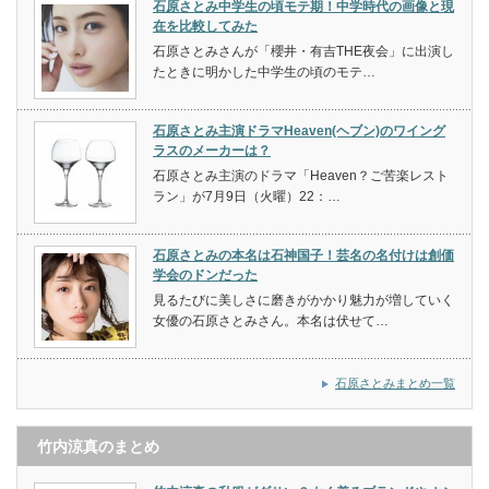
石原さとみ中学生の頃モテ期！中学時代の画像と現
在を比較してみた
石原さとみさんが「櫻井・有吉THE夜会」に出演し
たときに明かした中学生の頃のモテ…
石原さとみ主演ドラマHeaven(ヘブン)のワイング
ラスのメーカーは？
石原さとみ主演のドラマ「Heaven？ご苦楽レスト
ラン」が7月9日（火曜）22：…
石原さとみの本名は石神国子！芸名の名付けは創価
学会のドンだった
見るたびに美しさに磨きがかかり魅力が増していく
女優の石原さとみさん。本名は伏せて…
石原さとみまとめ一覧
竹内涼真のまとめ