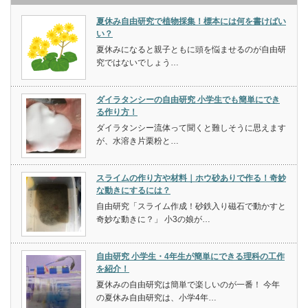
夏休み自由研究で植物採集！標本には何を書けばい
い？
夏休みになると親子ともに頭を悩ませるのが自由研
究ではないでしょう…
ダイラタンシーの自由研究 小学生でも簡単にでき
る作り方！
ダイラタンシー流体って聞くと難しそうに思えます
が、水溶き片栗粉と…
スライムの作り方や材料｜ホウ砂ありで作る！奇妙
な動きにするには？
自由研究「スライム作成！砂鉄入り磁石で動かすと
奇妙な動きに？」 小3の娘が…
自由研究 小学生・4年生が簡単にできる理科の工作
を紹介！
夏休みの自由研究は簡単で楽しいのが一番！ 今年
の夏休み自由研究は、小学4年…