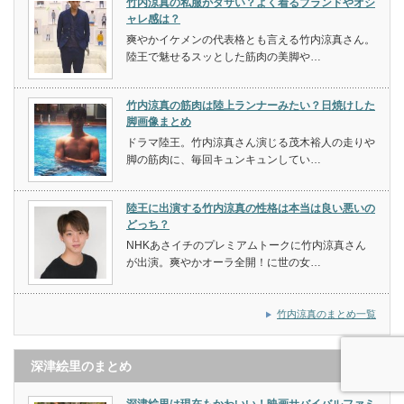
竹内涼真の私服がダサい？よく着るブランドやオシ
ャレ感は？
爽やかイケメンの代表格とも言える竹内涼真さん。
陸王で魅せるスッとした筋肉の美脚や…
竹内涼真の筋肉は陸上ランナーみたい？日焼けした
脚画像まとめ
ドラマ陸王。竹内涼真さん演じる茂木裕人の走りや
脚の筋肉に、毎回キュンキュンしてい…
陸王に出演する竹内涼真の性格は本当は良い悪いの
どっち？
NHKあさイチのプレミアムトークに竹内涼真さん
が出演。爽やかオーラ全開！に世の女…
竹内涼真のまとめ一覧
深津絵里のまとめ