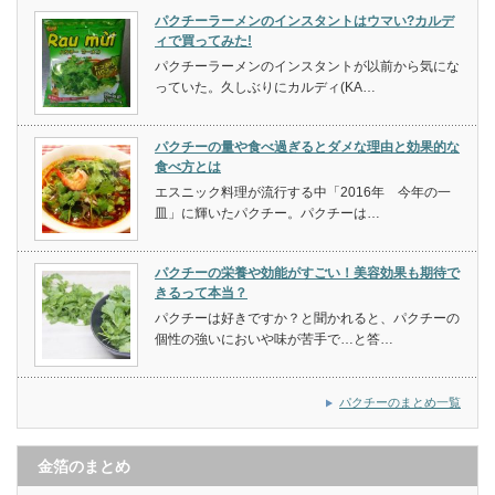
パクチーラーメンのインスタントはウマい?カルデ
ィで買ってみた!
パクチーラーメンのインスタントが以前から気にな
っていた。久しぶりにカルディ(KA…
パクチーの量や食べ過ぎるとダメな理由と効果的な
食べ方とは
エスニック料理が流行する中「2016年 今年の一
皿」に輝いたパクチー。パクチーは…
パクチーの栄養や効能がすごい！美容効果も期待で
きるって本当？
パクチーは好きですか？と聞かれると、パクチーの
個性の強いにおいや味が苦手で…と答…
パクチーのまとめ一覧
金箔のまとめ