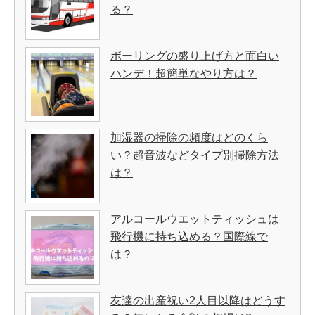
る？
ボーリングの盛り上げ方と面白い
ハンデ！超簡単なやり方は？
加湿器の掃除の頻度はどのくら
い？超音波などタイプ別掃除方法
は？
アルコールウエットティッシュは
飛行機に持ち込める？国際線で
は？
友達の出産祝い2人目以降はどうす