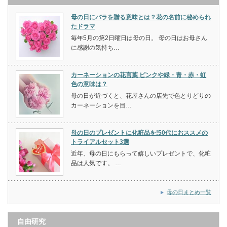
母の日にバラを贈る意味とは？花の名前に秘められ
たドラマ
毎年5月の第2日曜日は母の日。 母の日はお母さん
に感謝の気持ち…
カーネーションの花言葉 ピンクや緑・青・赤・虹
色の意味は？
母の日が近づくと、花屋さんの店先で色とりどりの
カーネーションを目…
母の日のプレゼントに化粧品を!50代におススメの
トライアルセット3選
近年、母の日にもらって嬉しいプレゼントで、化粧
品は人気です。 …
母の日まとめ一覧
自由研究