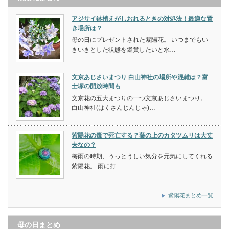
アジサイ鉢植えがしおれるときの対処法！最適な置
き場所は？
母の日にプレゼントされた紫陽花。 いつまでもい
きいきとした状態を鑑賞したいと水…
文京あじさいまつり 白山神社の場所や混雑は？富
士塚の開放時間も
文京花の五大まつりの一つ文京あじさいまつり。
白山神社(はくさんじんじゃ)…
紫陽花の毒で死亡する？葉の上のカタツムリは大丈
夫なの？
梅雨の時期、うっとうしい気分を元気にしてくれる
紫陽花。 雨に打…
紫陽花まとめ一覧
母の日まとめ