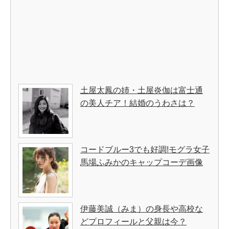
土屋太鳳の姉・土屋炎伽は富士通
の美人チア！結婚のうわさは？
コードブルー3でも好調!モグラ女子
馬場ふみかのキャップコーデ画像
伊藤美誠（みま）の身長や高校な
どプロフィールと父親は今？