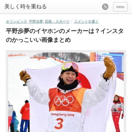
美しく時を重ねる
menu
オリンピック
,
平野歩夢
,
芸能・スポーツ
コメントを書く
平野歩夢のイヤホンのメーカーは？インスタ
のかっこいい画像まとめ