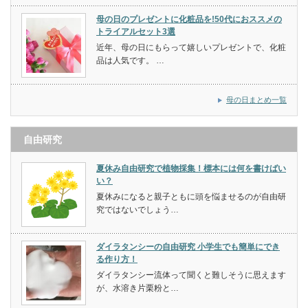
母の日のプレゼントに化粧品を!50代におススメの
トライアルセット3選
近年、母の日にもらって嬉しいプレゼントで、化粧
品は人気です。 …
母の日まとめ一覧
自由研究
夏休み自由研究で植物採集！標本には何を書けばい
い？
夏休みになると親子ともに頭を悩ませるのが自由研
究ではないでしょう…
ダイラタンシーの自由研究 小学生でも簡単にでき
る作り方！
ダイラタンシー流体って聞くと難しそうに思えます
が、水溶き片栗粉と…