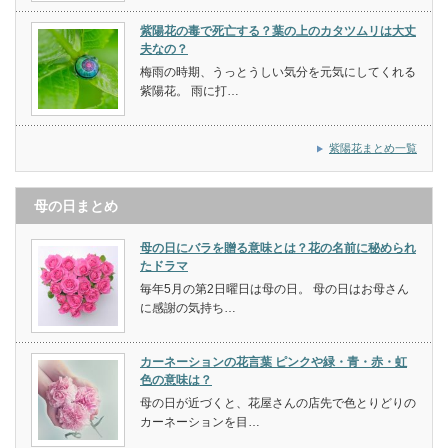
紫陽花の毒で死亡する？葉の上のカタツムリは大丈
夫なの？
梅雨の時期、うっとうしい気分を元気にしてくれる
紫陽花。 雨に打…
紫陽花まとめ一覧
母の日まとめ
母の日にバラを贈る意味とは？花の名前に秘められ
たドラマ
毎年5月の第2日曜日は母の日。 母の日はお母さん
に感謝の気持ち…
カーネーションの花言葉 ピンクや緑・青・赤・虹
色の意味は？
母の日が近づくと、花屋さんの店先で色とりどりの
カーネーションを目…