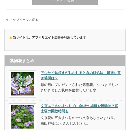
トップページに戻る
当サイトは、アフィリエイト広告を利用しています
紫陽花まとめ
アジサイ鉢植えがしおれるときの対処法！最適な置
き場所は？
母の日にプレゼントされた紫陽花。 いつまでもい
きいきとした状態を鑑賞したいと水…
文京あじさいまつり 白山神社の場所や混雑は？富
士塚の開放時間も
文京花の五大まつりの一つ文京あじさいまつり。
白山神社(はくさんじんじゃ)…