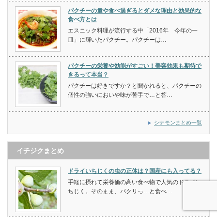
パクチーの量や食べ過ぎるとダメな理由と効果的な
食べ方とは
エスニック料理が流行する中「2016年 今年の一
皿」に輝いたパクチー。パクチーは…
パクチーの栄養や効能がすごい！美容効果も期待で
きるって本当？
パクチーは好きですか？と聞かれると、パクチーの
個性の強いにおいや味が苦手で…と答…
シナモンまとめ一覧
イチジクまとめ
ドライいちじくの虫の正体は？国産にも入ってる？
手軽に摂れて栄養価の高い食べ物で人気のドライい
ちじく。そのまま、パクリっ…と食べ…