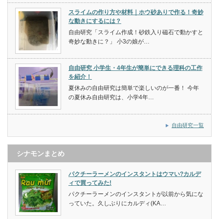
スライムの作り方や材料｜ホウ砂ありで作る！奇妙
な動きにするには？
自由研究「スライム作成！砂鉄入り磁石で動かすと
奇妙な動きに？」 小3の娘が…
自由研究 小学生・4年生が簡単にできる理科の工作
を紹介！
夏休みの自由研究は簡単で楽しいのが一番！ 今年
の夏休み自由研究は、小学4年…
自由研究一覧
シナモンまとめ
パクチーラーメンのインスタントはウマい?カルデ
ィで買ってみた!
パクチーラーメンのインスタントが以前から気にな
っていた。久しぶりにカルディ(KA…