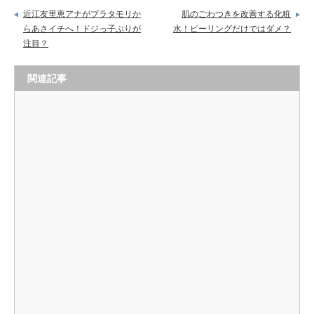
近江友里恵アナがブラタモリか
肌のごわつきを改善する化粧
らあさイチへ！ドジっ子ぶりが
水！ピーリングだけではダメ？
注目？
関連記事