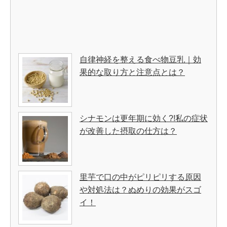
自律神経を整える食べ物豆乳｜効
果的な取り方と注意点とは？
シナモンは更年期に効く?!私の症状
が改善した摂取の仕方は？
里芋で口の中がピリピリする原因
や対処法は？ぬめりの効果がスゴ
イ！