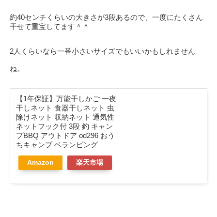
約40センチくらいの大きさが3段あるので、一度にたくさん
干せて重宝してます＾＾
2人くらいなら一番小さいサイズでもいいかもしれません
ね。
【1年保証】万能干しかご 一夜
干しネット 食器干しネット 虫
除けネット 収納ネット 通気性
ネットフック付 3段 釣 キャン
プBBQ アウトドア od296 おう
ちキャンプ ベランピング
Amazon
楽天市場