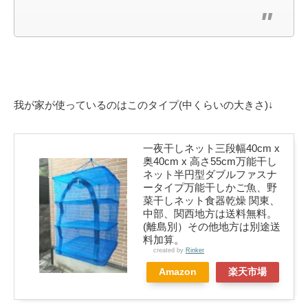
我が家が使っているのはこのタイプ(中くらいの大きさ)↓
一夜干しネット三段幅40cm x
奥40cm x 高さ55cm万能干し
ネット半円型ダブルファスナ
ータイプ万能干しかご魚、野
菜干しネット食器乾燥 関東、
中部、関西地方は送料無料。
(離島別）その他地方は別途送
料加算。
created by
Rinker
Amazon
楽天市場