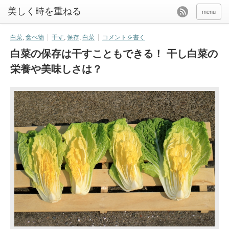
美しく時を重ねる
menu
白菜
,
食べ物
干す
,
保存
,
白菜
コメントを書く
白菜の保存は干すこともできる！ 干し白菜の
栄養や美味しさは？