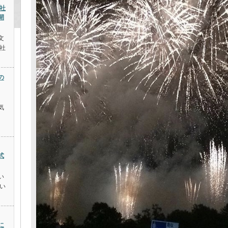
社
開
文
社
の
気
式
い
い
に