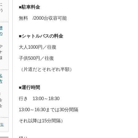
に
■駐車料金
う
無料 /2000台収容可能
摂
の
■シャトルバスの料金
や
大人1000円／往復
ナ
子供500円／往復
様
（片道だとそれぞれ半額）
私
方
■運行時間
月
行き 13:00～18:30
を
を
13:00～16:30までは30分間隔
それ以降は15分間隔）
一覧