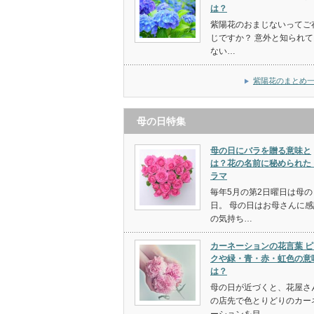
は？
紫陽花のおまじないってご
じですか？ 意外と知られて
ない…
紫陽花のまとめ
母の日特集
母の日にバラを贈る意味と
は？花の名前に秘められた
ラマ
毎年5月の第2日曜日は母の
日。 母の日はお母さんに感
の気持ち…
カーネーションの花言葉 ピ
クや緑・青・赤・虹色の意
は？
母の日が近づくと、花屋さ
の店先で色とりどりのカー
ーションを目…