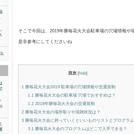
品
イ
し
そこで今回は、2019年勝毎花火大会駐車場の穴場情報
人
是非参考にしてくださいね
一覧
目次
[
hide
]
は
1
勝毎花火大会2019 駐車場の穴場情報や交通規制
で
1.1
勝毎花火大会の駐車場 穴場でおすすめは？
ソ
1.2
2019年勝毎花火大会の交通規制
S
2
勝毎花火大会の場所取りや混雑状況は？
3
勝毎花火大会に持っていくといいものリストとプログラム
！
3.1
勝毎花火大会のプログラムはどこで入手できる？
質