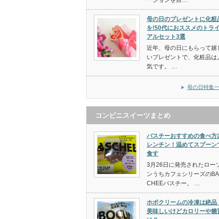
母の日のプレゼントに化粧
を!50代におススメのトラ
アルセット3選
近年、母の日にもらって嬉
いプレゼントで、化粧品は
気です。 …
母の日特集
コンビニスイーツまとめ
バスチーおすすめの食べ方
レンチン！温めてスプーン
食す
3月26日に発売されたロー
ンうちカフェシリーズのBA
CHEEバスチー。 …
ホボクリームの冷凍は絶品
美味しいけどカロリーや糖