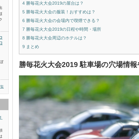
4
勝毎花火大会2019の屋台は？
出
5
勝毎花火大会の服装！おすすめは？
ほ
ク
6
勝毎花火大会の会場内で喫煙できる？
7
勝毎花火大会2019の日程や時間・場所
ロ
8
勝毎花火大会周辺のホテルは？
口
9
まとめ
ぼ
勝毎花火大会2019 駐車場の穴場情
、
一覧
！
頭
は