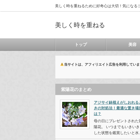
美しく時を重ねるために好奇心は大切！気になる
美しく時を重ねる
トップ
美容
当サイトは、アフィリエイト広告を利用していま
紫陽花のまとめ
アジサイ鉢植えがしおれる
きの対処法！最適な置き場
は？
母の日にプレゼントされた
陽花。 いつまでもいきいき
した状態を鑑賞したいと水