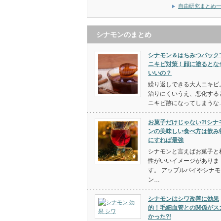
自由研究まとめ
シナモンのまとめ
シナモン＆はちみつパック
ニキビ対策！顔に塗るとな
いいの？
繰り返しできる大人ニキビ
治りにくいうえ、悪化する
ニキビ跡になってしまうな
お菓子だけじゃない?!シナ
ンの美味しい食べ方は飲み
にすれば最強
シナモンと言えばお菓子と
性がいいイメージがありま
す。 アップルパイやシナモ
ン…
シナモンはシワ改善に効果
的！毛細血管との関係がス
かった?!