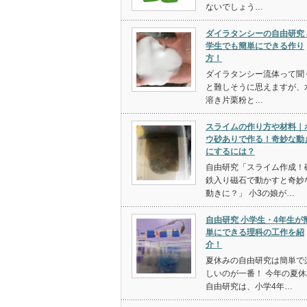
ないでしょう…
ダイラタンシーの自由研究 
学生でも簡単にできる作り
方！
ダイラタンシー流体って聞
と難しそうに思えますが、
溶き片栗粉と…
スライムの作り方や材料｜
ウ砂ありで作る！奇妙な動
にするには？
自由研究「スライム作成！
鉄入り磁石で動かすと奇妙
動きに？」 小3の娘が…
自由研究 小学生・4年生が
単にできる理科の工作を紹
介！
夏休みの自由研究は簡単で
しいのが一番！ 今年の夏休
自由研究は、小学4年…