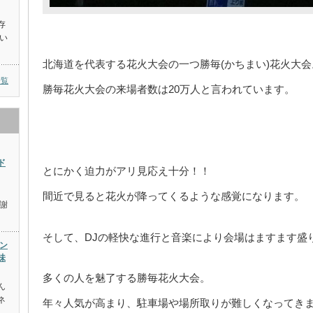
存
い
北海道を代表する花火大会の一つ勝毎(かちまい)花火大会
一覧
勝毎花火大会の来場者数は20万人と言われています。
ド
とにかく迫力がアリ見応え十分！！
間近で見ると花火が降ってくるような感覚になります。
謝
そして、DJの軽快な進行と音楽により会場はますます盛
ン
味
多くの人を魅了する勝毎花火大会。
ん
ネ
年々人気が高まり、駐車場や場所取りが難しくなってき