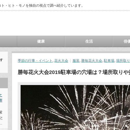
コト・ヒト・モノを独自の視点で調べ紹介しています。
健康
生活
俳
す
季節の行事・イベント
,
花火大会
服装
,
勝毎花火大会
,
駐車場
,
場所取り
勝毎花火大会2019駐車場の穴場は？場所取り
と
所
紫
と
…