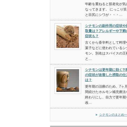
年齢を重ねると肌老化が気
なってきます。 にっこり笑
と目尻にシワが・・・…
シナモンの副作用の症状や
取量は？アレルギーや下痢
症状も？
古くから香辛料として料理
菓子などに使われているシ
モン。別名はスパイスの王
と…
シナモンは更年期に効く?!
の症状が改善した摂取の仕
は？
更年期の治療のため、7ヶ
間続けたホルモン補充療法
終わりにし、自力で更年期
改…
シナモンのまとめ