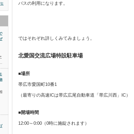
バスの利用になります。
一覧
で
ではそれぞれ詳しくみてみましょう。
ぜ
。
北愛国交流広場特設駐車場
と
…
■場所
モ
物
帯広市愛国町10番1
相
（最寄りの高速ICは帯広広尾自動車道「帯広川西」IC）
■開場時間
12:00～0:00（0時に施錠されます）
ゴ