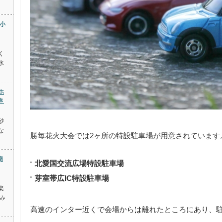
小
く
水
ホ
き
砂
な
勝毎花火大会では2ヶ所の特設駐車場が用意されています
簡
北愛国交流広場特設駐車場
芽室帯広IC特設駐車場
楽
み
高速のインター近くで会場からは離れたところにあり、