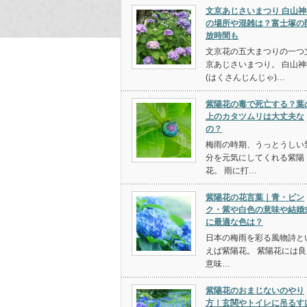
文京あじさいまつり 白山神
の場所や混雑は？富士塚の
放時間も
文京花の五大まつりの一つ
京あじさいまつり。 白山神
(はくさんじんじゃ)…
紫陽花の毒で死亡する？葉
上のカタツムリは大丈夫な
の？
梅雨の時期、うっとうしい
分を元気にしてくれる紫陽
花。 雨に打…
紫陽花の花言葉｜青・ピン
ク・紫や白色の意味や結婚
に最適な色は？
日本の梅雨を彩る風物詩と
えば紫陽花。 紫陽花には良
意味…
紫陽花のおまじないのやり
方！玄関やトイレに吊るす