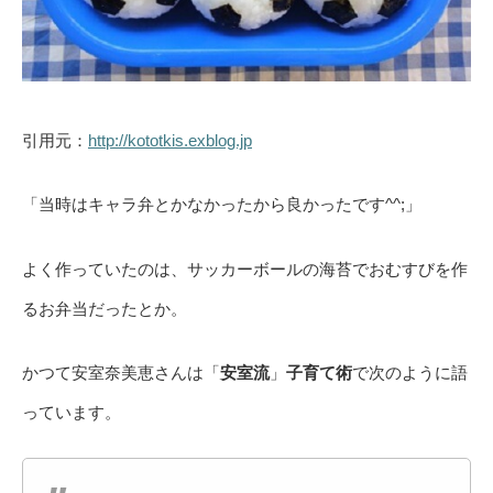
引用元：
http://kototkis.exblog.jp
「当時はキャラ弁とかなかったから良かったです^^;」
よく作っていたのは、サッカーボールの海苔でおむすびを作
るお弁当だったとか。
かつて安室奈美恵さんは「
安室流
」
子育て術
で次のように語
っています。