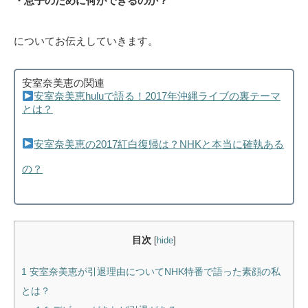
・息子のために何ができるのか？
についてお伝えしていきます。
安室奈美恵の関連
安室奈美恵huluで語る！2017年沖縄ライブの裏テーマ
とは？
安室奈美恵の2017紅白復帰は？NHKと本当に確執ある
の？
目次
[
hide
]
1
安室奈美恵が引退理由についてNHK特番で語った素顔の私
とは？