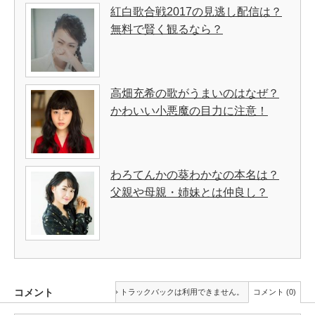
紅白歌合戦2017の見逃し配信は？
無料で賢く観るなら？
高畑充希の歌がうまいのはなぜ？
かわいい小悪魔の目力に注意！
わろてんかの葵わかなの本名は？
父親や母親・姉妹とは仲良し？
コメント
トラックバックは利用できません。
コメント (0)