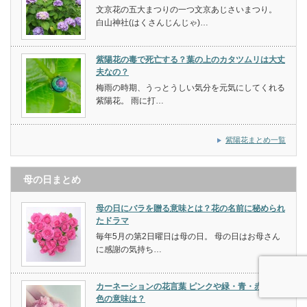
文京花の五大まつりの一つ文京あじさいまつり。
白山神社(はくさんじんじゃ)…
紫陽花の毒で死亡する？葉の上のカタツムリは大丈
夫なの？
梅雨の時期、うっとうしい気分を元気にしてくれる
紫陽花。 雨に打…
紫陽花まとめ一覧
母の日まとめ
母の日にバラを贈る意味とは？花の名前に秘められ
たドラマ
毎年5月の第2日曜日は母の日。 母の日はお母さん
に感謝の気持ち…
カーネーションの花言葉 ピンクや緑・青・赤・虹
色の意味は？