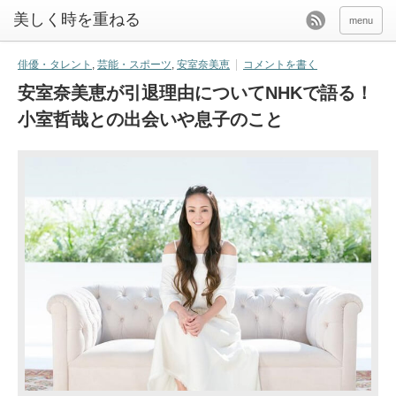
美しく時を重ねる
menu
俳優・タレント
,
芸能・スポーツ
,
安室奈美恵
コメントを書く
安室奈美恵が引退理由についてNHKで語る！
小室哲哉との出会いや息子のこと