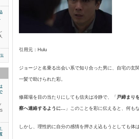
品
イ
し
人
引用元：Hulu
一覧
ジョージと名乗る出会い系で知り合った男に、自宅の玄
一髪で助けられた彩。
は
で
修羅場を目の当たりにしても信夫は冷静で、「
戸締まり
ソ
察へ連絡するように…
」このことを彩に伝えると、何も
S
しかし、理性的に自分の感情を押さえ込もうとしても体
！
質