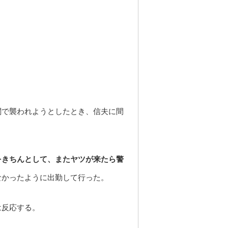
関で襲われようとしたとき、信夫に間
をきちんとして、またヤツが来たら警
なかったように出勤して行った。
は反応する。