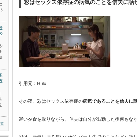
彩はセックス依存症の病気のことを信夫に話
に
う
摂
の
や
ナ
様
私
方
引用元：Hulu
月
を
その夜、彩はセックス依存症の
病気であることを信夫に
を
遅い夕食を取りながら、信夫は自分が出勤した後何もな
一覧
彩は、元気に振る舞いながらパート先でのことなどを話