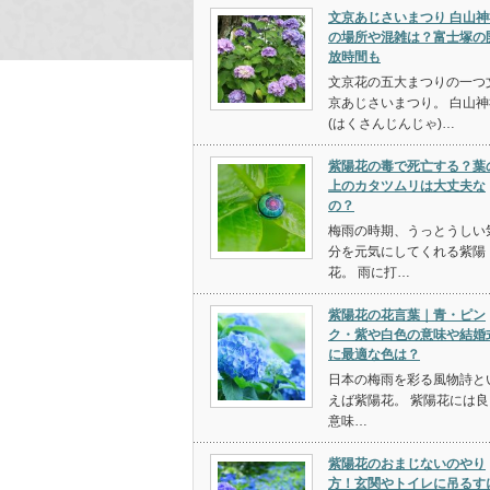
文京あじさいまつり 白山神
の場所や混雑は？富士塚の
放時間も
文京花の五大まつりの一つ
京あじさいまつり。 白山神
(はくさんじんじゃ)…
紫陽花の毒で死亡する？葉
上のカタツムリは大丈夫な
の？
梅雨の時期、うっとうしい
分を元気にしてくれる紫陽
花。 雨に打…
紫陽花の花言葉｜青・ピン
ク・紫や白色の意味や結婚
に最適な色は？
日本の梅雨を彩る風物詩と
えば紫陽花。 紫陽花には良
意味…
紫陽花のおまじないのやり
方！玄関やトイレに吊るす