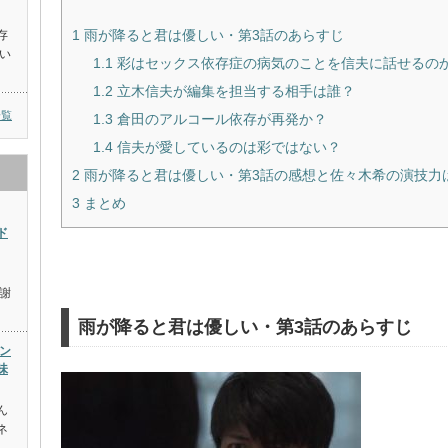
1
雨が降ると君は優しい・第3話のあらすじ
存
い
1.1
彩はセックス依存症の病気のことを信夫に話せるの
1.2
立木信夫が編集を担当する相手は誰？
一覧
1.3
倉田のアルコール依存が再発か？
1.4
信夫が愛しているのは彩ではない？
2
雨が降ると君は優しい・第3話の感想と佐々木希の演技力
3
まとめ
ド
謝
雨が降ると君は優しい・第3話のあらすじ
ン
味
ん
ネ