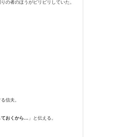
周りの者のほうがピリピリしていた。
する信夫。
しておくから…
」と伝える。