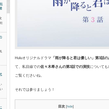
社
開
文
社
の
気
Huluオリジナルドラマ
「雨が降ると君は優しい」第3話の
て、私目線での
佐々木希さんの第3話での演技
についても
式
ご覧くださいね。
い
い
それでは参りましょう！
目次
[
hide
]
に