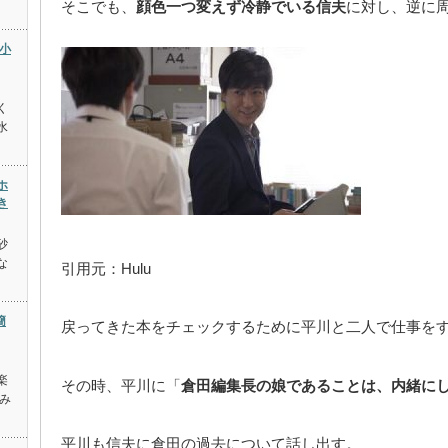
そこでも、
顔色一つ変えず冷静でいる信夫
に対し、逆に
小
く
水
ホ
き
砂
な
引用元：Hulu
簡
戻ってきた本をチェックするために平川と二人で仕事を
楽
その時、平川に「
倉田編集長の娘であることは、内緒に
み
平川も信夫に倉田の過去について話し出す。