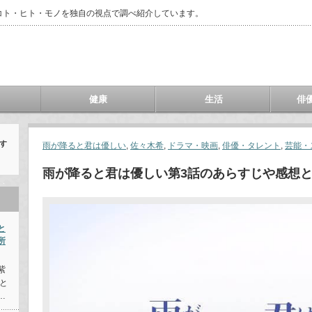
コト・ヒト・モノを独自の視点で調べ紹介しています。
健康
生活
俳
す
雨が降ると君は優しい
,
佐々木希
,
ドラマ・映画
,
俳優・タレント
,
芸能・
雨が降ると君は優しい第3話のあらすじや感想と
と
所
紫
と
…