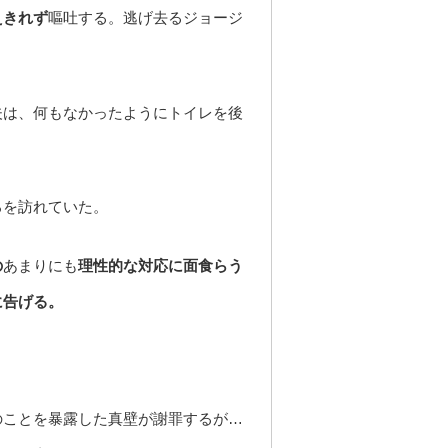
えきれず
嘔吐する。逃げ去るジョージ
夫は、何もなかったようにトイレを後
ろを訪れていた。
の
あまりにも
理性的な対応に面食らう
に告げる。
のことを暴露した真壁が謝罪するが…