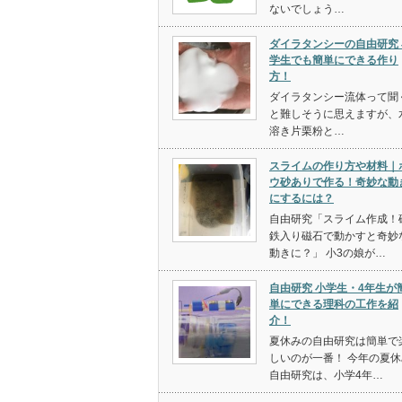
ないでしょう…
ダイラタンシーの自由研究 
学生でも簡単にできる作り
方！
ダイラタンシー流体って聞
と難しそうに思えますが、
溶き片栗粉と…
スライムの作り方や材料｜
ウ砂ありで作る！奇妙な動
にするには？
自由研究「スライム作成！
鉄入り磁石で動かすと奇妙
動きに？」 小3の娘が…
自由研究 小学生・4年生が
単にできる理科の工作を紹
介！
夏休みの自由研究は簡単で
しいのが一番！ 今年の夏休
自由研究は、小学4年…