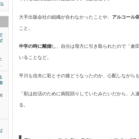
一覧
大手出版会社の組織が合わなかったことや、
アルコール
こと。
で
ぜ
中学の時に離婚
し、自分は母方に引き取られたので「倉
。
いることなど。
と
…
平川も信夫に彩とその後どうなったのか、心配しながら
モ
物
「彩は妊活のために病院回りしていたみたいだから、人
相
る。
ゴ