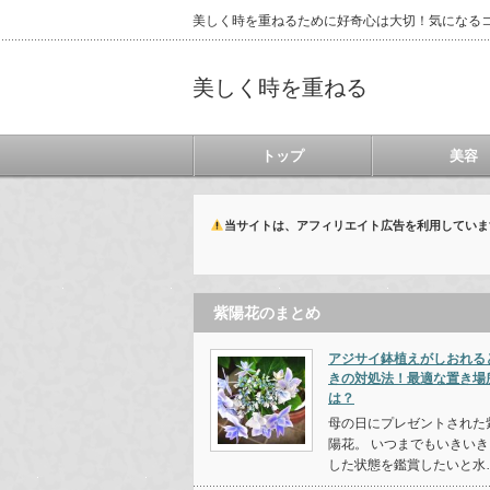
美しく時を重ねるために好奇心は大切！気になる
美しく時を重ねる
トップ
美容
当サイトは、アフィリエイト広告を利用していま
紫陽花のまとめ
アジサイ鉢植えがしおれる
きの対処法！最適な置き場
は？
母の日にプレゼントされた
陽花。 いつまでもいきいき
した状態を鑑賞したいと水