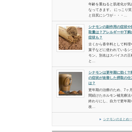
年齢を重ねると肌老化が気
なってきます。 にっこり笑
と目尻にシワが・・・…
シナモンの副作用の症状や
取量は？アレルギーや下痢
症状も？
古くから香辛料として料理
菓子などに使われているシ
モン。別名はスパイスの王
と…
シナモンは更年期に効く?!
の症状が改善した摂取の仕
は？
更年期の治療のため、7ヶ
間続けたホルモン補充療法
終わりにし、自力で更年期
改…
シナモンのまとめ