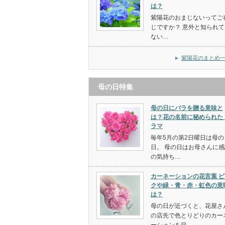
は？
紫陽花のおまじないってご
じですか？ 意外と知られて
ない…
紫陽花のまとめ
母の日特集
母の日にバラを贈る意味と
は？花の名前に秘められた
ラマ
毎年5月の第2日曜日は母の
日。 母の日はお母さんに感
の気持ち…
カーネーションの花言葉 ピ
クや緑・青・赤・虹色の意
は？
母の日が近づくと、花屋さ
の店先で色とりどりのカー
ーションを目…