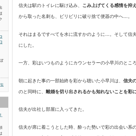
信夫は駅のトイレに駆け込み、
こみ上げてくる感情を抑
出
ほ
から取った名刺も、ビリビリに破り捨て便器の中へ…。
ク
それはまるですべてを水に流すかのように…。そして信
ロ
口
にした。
ぼ
一方、彩はいつものようにカウンセラーの小早川のとこ
、
朝に起きた事の一部始終を彩から聴いた小早川は、
信夫
一覧
のと同時に、
離婚を切り出されるかも知れないことを彩
信夫が出社し部屋に入ってきた。
！
信夫が席に着こうとした時、酔った勢いで彩の出会い系
頭
は