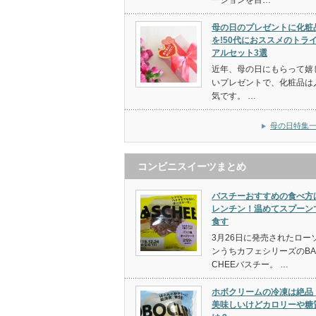
母の日のプレゼントに化粧
を!50代におススメのトラ
アルセット3選
近年、母の日にもらって嬉
いプレゼントで、化粧品は
気です。 …
母の日特集
コンビニスイーツまとめ
バスチーおすすめの食べ方
レンチン！温めてスプーン
食す
3月26日に発売されたロー
ンうちカフェシリーズのBA
CHEEバスチー。 …
ホボクリームの冷凍は絶品
美味しいけどカロリーや糖