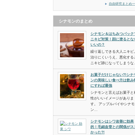
自由研究まとめ
シナモンのまとめ
シナモン＆はちみつパック
ニキビ対策！顔に塗るとな
いいの？
繰り返しできる大人ニキビ
治りにくいうえ、悪化する
ニキビ跡になってしまうな
お菓子だけじゃない?!シナ
ンの美味しい食べ方は飲み
にすれば最強
シナモンと言えばお菓子と
性がいいイメージがありま
す。 アップルパイやシナモ
ン…
シナモンはシワ改善に効果
的！毛細血管との関係がス
かった?!