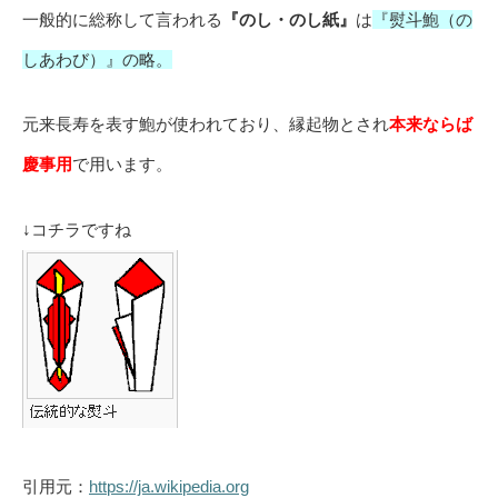
一般的に総称して言われる
『のし・のし紙』
は
『熨斗鮑（の
しあわび）』の略。
元来長寿を表す鮑が使われており、縁起物とされ
本来ならば
慶事用
で用います。
↓コチラですね
引用元：
https://ja.wikipedia.org