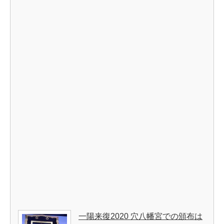
一陽来復2020 穴八幡宮での頒布は