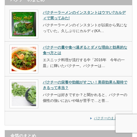
パクチーラーメンのインスタントはウマい?カルデ
ィで買ってみた!
パクチーラーメンのインスタントが以前から気にな
っていた。久しぶりにカルディ(KA…
パクチーの量や食べ過ぎるとダメな理由と効果的な
食べ方とは
エスニック料理が流行する中「2016年 今年の一
皿」に輝いたパクチー。パクチーは…
パクチーの栄養や効能がすごい！美容効果も期待で
きるって本当？
パクチーは好きですか？と聞かれると、パクチーの
個性の強いにおいや味が苦手で…と答…
パクチーのまとめ一覧
金箔のまとめ