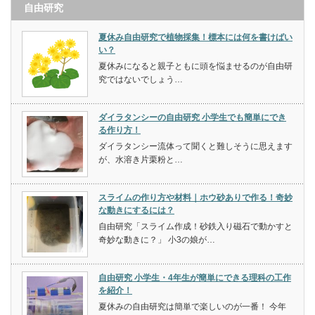
自由研究
夏休み自由研究で植物採集！標本には何を書けばい
い？
夏休みになると親子ともに頭を悩ませるのが自由研
究ではないでしょう…
ダイラタンシーの自由研究 小学生でも簡単にでき
る作り方！
ダイラタンシー流体って聞くと難しそうに思えます
が、水溶き片栗粉と…
スライムの作り方や材料｜ホウ砂ありで作る！奇妙
な動きにするには？
自由研究「スライム作成！砂鉄入り磁石で動かすと
奇妙な動きに？」 小3の娘が…
自由研究 小学生・4年生が簡単にできる理科の工作
を紹介！
夏休みの自由研究は簡単で楽しいのが一番！ 今年