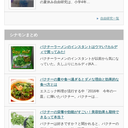
の夏休み自由研究は、小学4年…
自由研究一覧
シナモンまとめ
パクチーラーメンのインスタントはウマい?カルデ
ィで買ってみた!
パクチーラーメンのインスタントが以前から気にな
っていた。久しぶりにカルディ(KA…
パクチーの量や食べ過ぎるとダメな理由と効果的な
食べ方とは
エスニック料理が流行する中「2016年 今年の一
皿」に輝いたパクチー。パクチーは…
パクチーの栄養や効能がすごい！美容効果も期待で
きるって本当？
パクチーは好きですか？と聞かれると、パクチーの