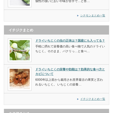
個性の強いにおいや味が苦手で…と答…
シナモンまとめ一覧
イチジクまとめ
ドライいちじくの虫の正体は？国産にも入ってる？
手軽に摂れて栄養価の高い食べ物で人気のドライい
ちじく。そのまま、パクリっ…と食べ…
ドライいちじくの栄養や効能は？効果的な食べ方と
カビについて
6000年以上前から栽培され世界最古の果実と言わ
れるいちじく。 いちじくの栄養…
イチジクまとめ一覧