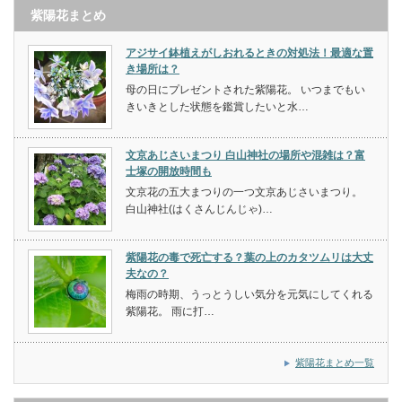
紫陽花まとめ
アジサイ鉢植えがしおれるときの対処法！最適な置
き場所は？
母の日にプレゼントされた紫陽花。 いつまでもい
きいきとした状態を鑑賞したいと水…
文京あじさいまつり 白山神社の場所や混雑は？富
士塚の開放時間も
文京花の五大まつりの一つ文京あじさいまつり。
白山神社(はくさんじんじゃ)…
紫陽花の毒で死亡する？葉の上のカタツムリは大丈
夫なの？
梅雨の時期、うっとうしい気分を元気にしてくれる
紫陽花。 雨に打…
紫陽花まとめ一覧