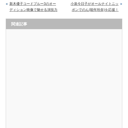
新木優子コードブルー3のオー
小泉今日子がオールナイトニッ
ディション映像で魅せる演技力
ポンでのん(能年玲奈)を応援！
関連記事