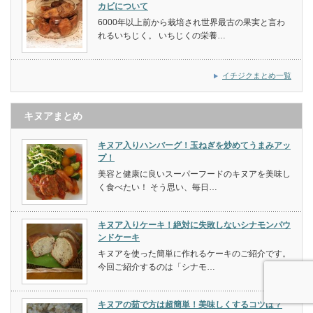
カビについて
6000年以上前から栽培され世界最古の果実と言わ
れるいちじく。 いちじくの栄養…
イチジクまとめ一覧
キヌアまとめ
キヌア入りハンバーグ！玉ねぎを炒めてうまみアッ
プ！
美容と健康に良いスーパーフードのキヌアを美味し
く食べたい！ そう思い、毎日…
キヌア入りケーキ！絶対に失敗しないシナモンパウ
ンドケーキ
キヌアを使った簡単に作れるケーキのご紹介です。
今回ご紹介するのは「シナモ…
キヌアの茹で方は超簡単！美味しくするコツは？