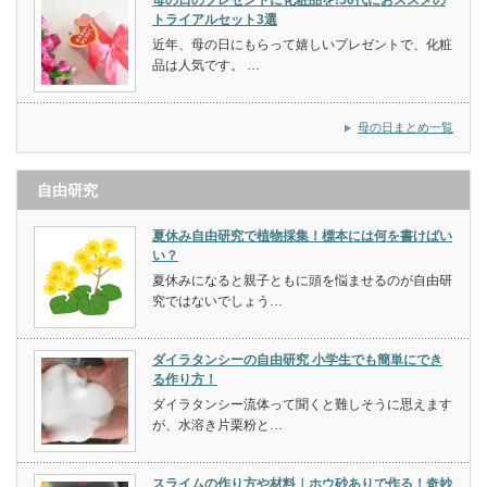
トライアルセット3選
近年、母の日にもらって嬉しいプレゼントで、化粧
品は人気です。 …
母の日まとめ一覧
自由研究
夏休み自由研究で植物採集！標本には何を書けばい
い？
夏休みになると親子ともに頭を悩ませるのが自由研
究ではないでしょう…
ダイラタンシーの自由研究 小学生でも簡単にでき
る作り方！
ダイラタンシー流体って聞くと難しそうに思えます
が、水溶き片栗粉と…
スライムの作り方や材料｜ホウ砂ありで作る！奇妙