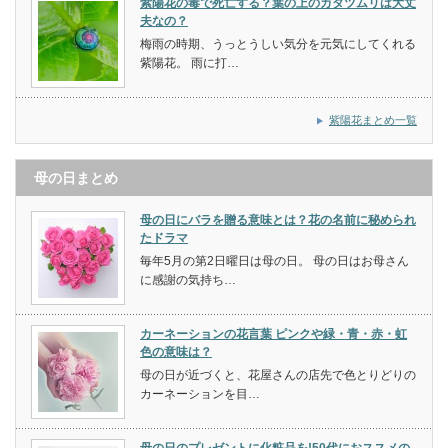
紫陽花の毒で死亡する？葉の上のカタツムリは大丈
夫なの？
梅雨の時期、うっとうしい気分を元気にしてくれる
紫陽花。 雨に打…
紫陽花まとめ一覧
母の日まとめ
母の日にバラを贈る意味とは？花の名前に秘められ
たドラマ
毎年5月の第2日曜日は母の日。 母の日はお母さん
に感謝の気持ち…
カーネーションの花言葉 ピンクや緑・青・赤・虹
色の意味は？
母の日が近づくと、花屋さんの店先で色とりどりの
カーネーションを目…
母の日のプレゼントに化粧品を!50代におススメの