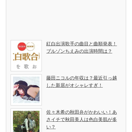
紅白出演歌手の曲目と曲順発表！
ブルゾンちえみの出演時間は？
藤田ニコルの年収は？最近引っ越
した新居がオシャレすぎ！
佐々木希の秋田弁がかわいい！あ
さイチで秋田美人は色白美肌が多
い？