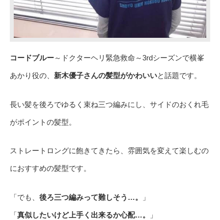
コードブルー
～ドクターヘリ緊急救命～3rdシーズンで横峯
あかり役の、
新木優子さんの髪型がかわいい
と話題です。
長い髪を後ろでゆるく束ね三つ編みにし、サイドのおくれ毛
がポイントの髪型。
ストレートロングに飽きてきたら、雰囲気を変えて楽しむの
におすすめの髪型です。
「でも、
後ろ三つ編みって難しそう…。
」
「
真似したいけど上手く出来るか心配…。
」