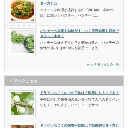
食べ方とは
エスニック料理が流行する中「2016年 今年の一
皿」に輝いたパクチー。パクチーは…
パクチーの栄養や効能がすごい！美容効果も期待で
きるって本当？
パクチーは好きですか？と聞かれると、パクチーの
個性の強いにおいや味が苦手で…と答…
シナモンまとめ一覧
イチジクまとめ
ドライいちじくの虫の正体は？国産にも入ってる？
手軽に摂れて栄養価の高い食べ物で人気のドライい
ちじく。そのまま、パクリっ…と食べ…
ドライいちじくの栄養や効能は？効果的な食べ方と