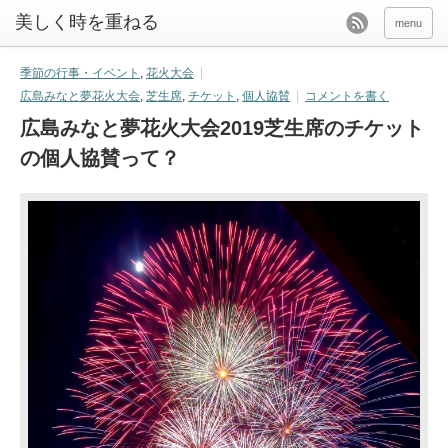
美しく時を重ねる
menu
季節の行事・イベント
,
花火大会
広島みなと夢花火大会
,
芝生席
,
チケット
,
個人協賛
コメントを書く
広島みなと夢花火大会2019芝生席のチケット
の個人協賛って？