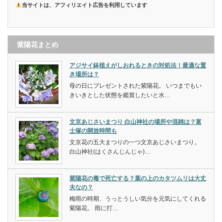
当サイトは、アフィリエイト広告を利用しています
紫陽花まとめ
アジサイ鉢植えがしおれるときの対処法！最適な置
き場所は？
母の日にプレゼントされた紫陽花。 いつまでもい
きいきとした状態を鑑賞したいと水…
文京あじさいまつり 白山神社の場所や混雑は？富
士塚の開放時間も
文京花の五大まつりの一つ文京あじさいまつり。
白山神社(はくさんじんじゃ)…
紫陽花の毒で死亡する？葉の上のカタツムリは大丈
夫なの？
梅雨の時期、うっとうしい気分を元気にしてくれる
紫陽花。 雨に打…