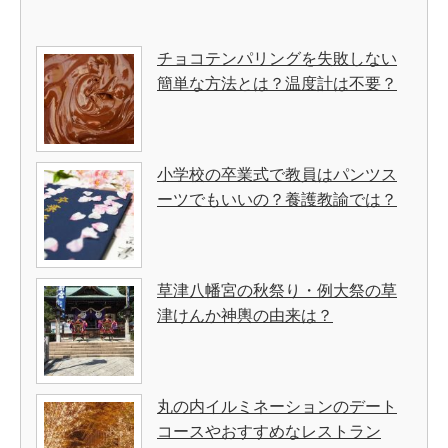
チョコテンパリングを失敗しない
簡単な方法とは？温度計は不要？
小学校の卒業式で教員はパンツス
ーツでもいいの？養護教諭では？
草津八幡宮の秋祭り・例大祭の草
津けんか神輿の由来は？
丸の内イルミネーションのデート
コースやおすすめなレストラン