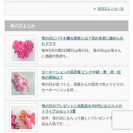
紫陽花まとめ一覧
母の日まとめ
母の日にバラを贈る意味とは？花の名前に秘められ
たドラマ
毎年5月の第2日曜日は母の日。 母の日はお母さん
に感謝の気持ち…
カーネーションの花言葉 ピンクや緑・青・赤・虹
色の意味は？
母の日が近づくと、花屋さんの店先で色とりどりの
カーネーションを目…
母の日のプレゼントに化粧品を!50代におススメの
トライアルセット3選
近年、母の日にもらって嬉しいプレゼントで、化粧
品は人気です。 …