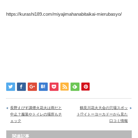
https://kurashi189.com/miyajimahanabitaikai-mierubasyo/
長野えびす講煙火花火は雨だと
鶴見川花火大会の穴場スポッ
中止？服装やトイレの場所もチ
ト!?イトーヨーカドーから見た
ェック
口コミ情報
関連記事