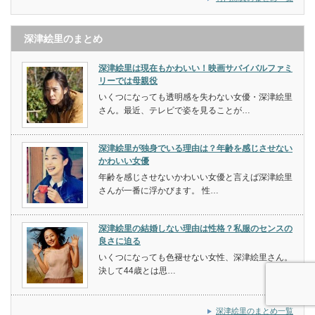
深津絵里のまとめ
深津絵里は現在もかわいい！映画サバイバルファミ
リーでは母親役
いくつになっても透明感を失わない女優・深津絵里
さん。最近、テレビで姿を見ることが…
深津絵里が独身でいる理由は？年齢を感じさせない
かわいい女優
年齢を感じさせないかわいい女優と言えば深津絵里
さんが一番に浮かびます。 性…
深津絵里の結婚しない理由は性格？私服のセンスの
良さに迫る
いくつになっても色褪せない女性、深津絵里さん。
決して44歳とは思…
深津絵里のまとめ一覧