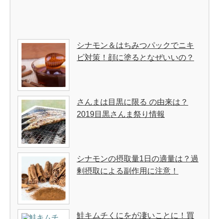
シナモン＆はちみつパックでニキ
ビ対策！顔に塗るとなぜいいの？
さんまは目黒に限る の由来は？
2019目黒さんま祭り情報
シナモンの摂取量1日の適量は？過
剰摂取による副作用に注意！
鮭キムチくにをが凄いことに！買