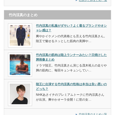
竹内涼真のまとめ
竹内涼真の私服がダサい？よく着るブランドやオシ
ャレ感は？
爽やかイケメンの代表格とも言える竹内涼真さん。
陸王で魅せるスッとした筋肉の美脚や…
竹内涼真の筋肉は陸上ランナーみたい？日焼けした
脚画像まとめ
ドラマ陸王。竹内涼真さん演じる茂木裕人の走りや
脚の筋肉に、毎回キュンキュンしてい…
陸王に出演する竹内涼真の性格は本当は良い悪いの
どっち？
NHKあさイチのプレミアムトークに竹内涼真さん
が出演。爽やかオーラ全開！に世の女…
竹内涼真のまとめ一覧