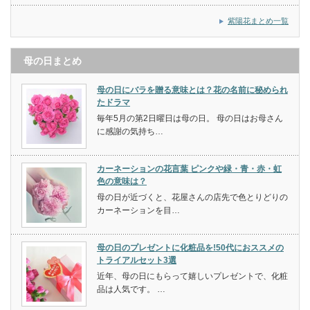
紫陽花まとめ一覧
母の日まとめ
母の日にバラを贈る意味とは？花の名前に秘められ
たドラマ
毎年5月の第2日曜日は母の日。 母の日はお母さん
に感謝の気持ち…
カーネーションの花言葉 ピンクや緑・青・赤・虹
色の意味は？
母の日が近づくと、花屋さんの店先で色とりどりの
カーネーションを目…
母の日のプレゼントに化粧品を!50代におススメの
トライアルセット3選
近年、母の日にもらって嬉しいプレゼントで、化粧
品は人気です。 …