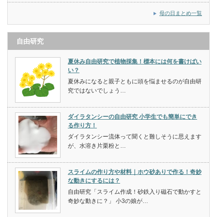
母の日まとめ一覧
自由研究
夏休み自由研究で植物採集！標本には何を書けばい
い？
夏休みになると親子ともに頭を悩ませるのが自由研
究ではないでしょう…
ダイラタンシーの自由研究 小学生でも簡単にでき
る作り方！
ダイラタンシー流体って聞くと難しそうに思えます
が、水溶き片栗粉と…
スライムの作り方や材料｜ホウ砂ありで作る！奇妙
な動きにするには？
自由研究「スライム作成！砂鉄入り磁石で動かすと
奇妙な動きに？」 小3の娘が…