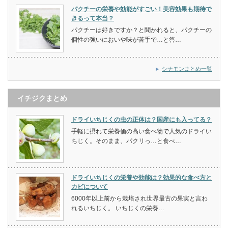
パクチーの栄養や効能がすごい！美容効果も期待で
きるって本当？
パクチーは好きですか？と聞かれると、パクチーの
個性の強いにおいや味が苦手で…と答…
シナモンまとめ一覧
イチジクまとめ
ドライいちじくの虫の正体は？国産にも入ってる？
手軽に摂れて栄養価の高い食べ物で人気のドライい
ちじく。そのまま、パクリっ…と食べ…
ドライいちじくの栄養や効能は？効果的な食べ方と
カビについて
6000年以上前から栽培され世界最古の果実と言わ
れるいちじく。 いちじくの栄養…