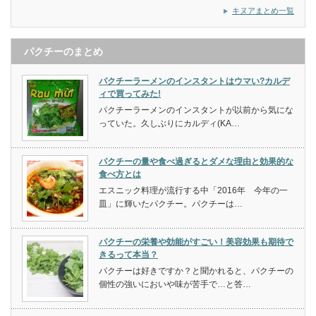
キヌアまとめ一覧
パクチーのまとめ
パクチーラーメンのインスタントはウマい?カルデ
ィで買ってみた!
パクチーラーメンのインスタントが以前から気にな
っていた。久しぶりにカルディ(KA…
パクチーの量や食べ過ぎるとダメな理由と効果的な
食べ方とは
エスニック料理が流行する中「2016年 今年の一
皿」に輝いたパクチー。パクチーは…
パクチーの栄養や効能がすごい！美容効果も期待で
きるって本当？
パクチーは好きですか？と聞かれると、パクチーの
個性の強いにおいや味が苦手で…と答…