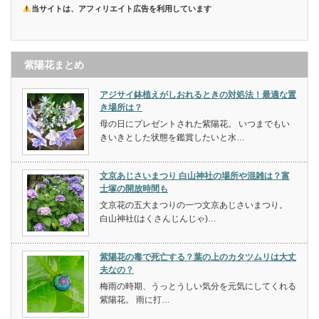
当サイトは、アフィリエイト広告を利用しています
紫陽花まとめ
アジサイ鉢植えがしおれるときの対処法！最適な置
き場所は？
母の日にプレゼントされた紫陽花。 いつまでもい
きいきとした状態を鑑賞したいと水…
文京あじさいまつり 白山神社の場所や混雑は？富
士塚の開放時間も
文京花の五大まつりの一つ文京あじさいまつり。
白山神社(はくさんじんじゃ)…
紫陽花の毒で死亡する？葉の上のカタツムリは大丈
夫なの？
梅雨の時期、うっとうしい気分を元気にしてくれる
紫陽花。 雨に打…