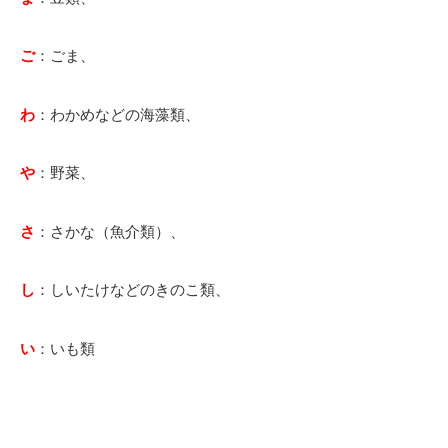
ご
：ごま、
わ
：わかめなどの海藻類、
や
：野菜、
さ
：さかな（魚介類）、
し
：しいたけなどのきのこ類、
い
：いも類