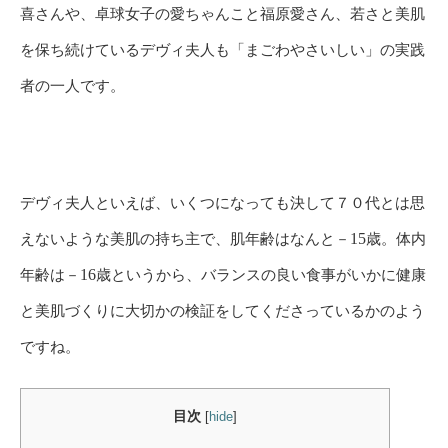
喜さんや、卓球女子の愛ちゃんこと福原愛さん、
若さと美肌
を保ち続けているデヴィ夫人も「まごわやさいしい」の実践
者の一人です。
デヴィ夫人といえば、いくつになっても決して７０代とは思
えないような美肌の持ち主で、肌年齢はなんと－
15
歳。体内
年齢は－
16
歳というから、バランスの良い食事がいかに健康
と美肌づくりに大切かの検証をしてくださっているかのよう
ですね。
目次
[
hide
]