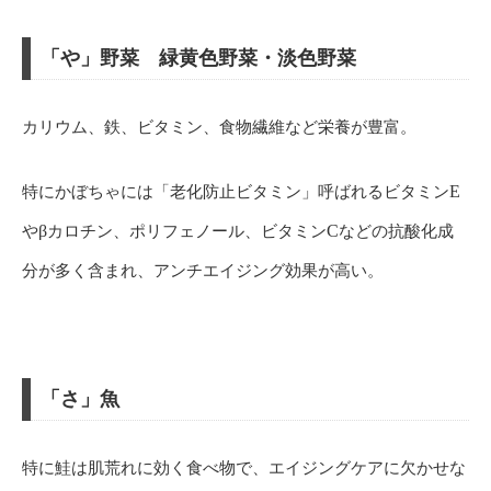
「や」野菜 緑黄色野菜・淡色野菜
カリウム、鉄、ビタミン、食物繊維など栄養が豊富。
特にかぼちゃには「老化防止ビタミン」呼ばれるビタミン
E
や
β
カロチン、ポリフェノール、ビタミン
C
などの抗酸化成
分が多く含まれ、アンチエイジング効果が高い。
「さ」魚
特に鮭は肌荒れに効く食べ物で、エイジングケアに欠かせな