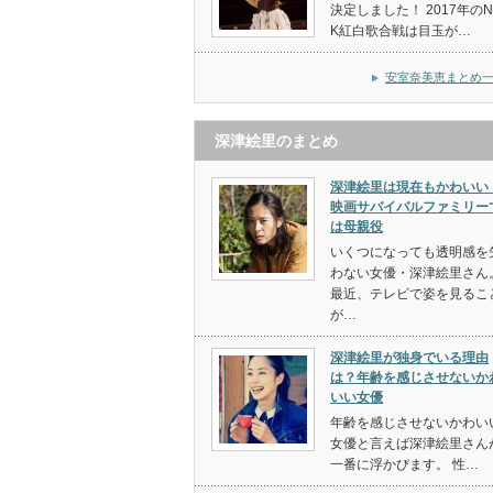
決定しました！ 2017年のN
K紅白歌合戦は目玉が…
安室奈美恵まとめ
深津絵里のまとめ
深津絵里は現在もかわいい
映画サバイバルファミリー
は母親役
いくつになっても透明感を
わない女優・深津絵里さん
最近、テレビで姿を見るこ
が…
深津絵里が独身でいる理由
は？年齢を感じさせないか
いい女優
年齢を感じさせないかわい
女優と言えば深津絵里さん
一番に浮かびます。 性…