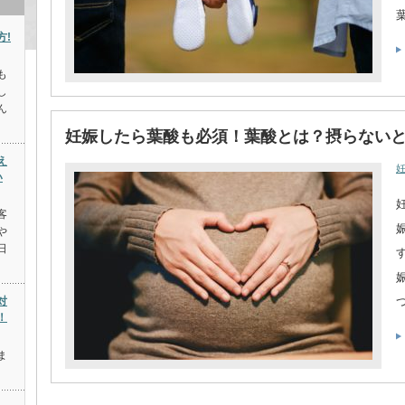
方!
も
し
ん
妊娠したら葉酸も必須！葉酸とは？摂らない
え
い
客
や
日
対
！
ま