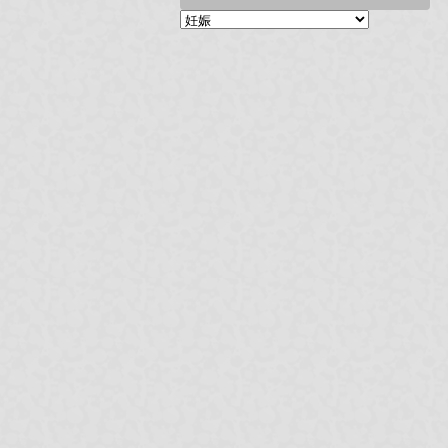
カ
テ
ゴ
リ
ー