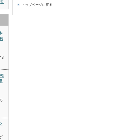
一覧
トップページに戻る
本
独
て3
高視
星
の
？
が