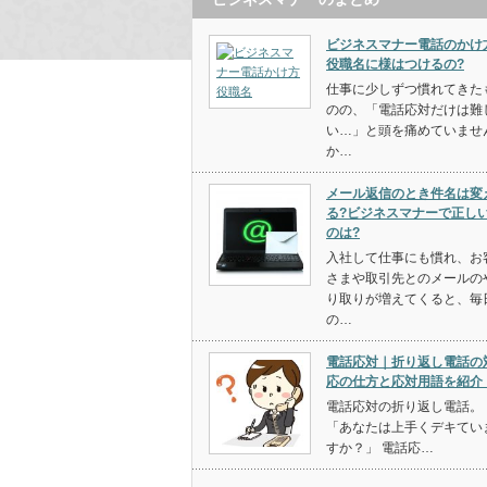
ビジネスマナー電話のかけ
役職名に様はつけるの?
仕事に少しずつ慣れてきた
のの、「電話応対だけは難
い…」と頭を痛めていませ
か…
メール返信のとき件名は変
る?ビジネスマナーで正し
のは?
入社して仕事にも慣れ、お
さまや取引先とのメールの
り取りが増えてくると、毎
の…
電話応対｜折り返し電話の
応の仕方と応対用語を紹介
電話応対の折り返し電話。
「あなたは上手くデキてい
すか？」 電話応…