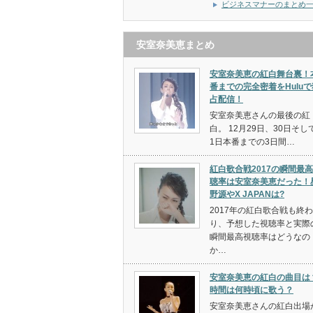
ビジネスマナーのまとめ
安室奈美恵まとめ
安室奈美恵の紅白舞台裏！
番までの完全密着をHuluで
占配信！
安室奈美恵さんの最後の紅
白。 12月29日、30日そし
1日本番までの3日間…
紅白歌合戦2017の瞬間最
聴率は安室奈美恵だった！
野源やX JAPANは?
2017年の紅白歌合戦も終わ
り、予想した視聴率と実際
瞬間最高視聴率はどうなの
か…
安室奈美恵の紅白の曲目は
時間は何時頃に歌う？
安室奈美恵さんの紅白出場